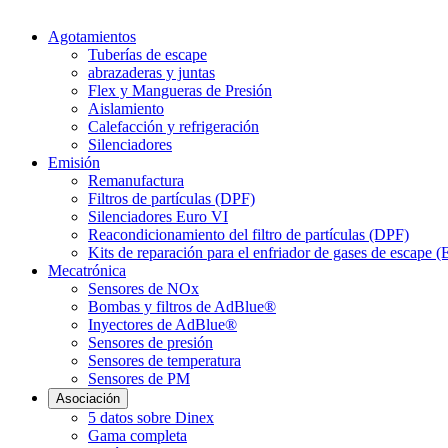
Agotamientos
Tuberías de escape
abrazaderas y juntas
Flex y Mangueras de Presión
Aislamiento
Calefacción y refrigeración
Silenciadores
Emisión
Remanufactura
Filtros de partículas (DPF)
Silenciadores Euro VI
Reacondicionamiento del filtro de partículas (DPF)
Kits de reparación para el enfriador de gases de escape 
Mecatrónica
Sensores de NOx
Bombas y filtros de AdBlue®
Inyectores de AdBlue®
Sensores de presión
Sensores de temperatura
Sensores de PM
Asociación
5 datos sobre Dinex
Gama completa