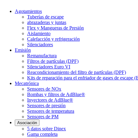
Agotamientos
Tuberías de escape
abrazaderas y juntas
Flex y Mangueras de Presión
Aislamiento
Calefacción y refrigeración
Silenciadores
Emisión
Remanufactura
Filtros de partículas (DPF)
Silenciadores Euro VI
Reacondicionamiento del filtro de partículas (DPF)
Kits de reparación para el enfriador de gases de escape 
Mecatrónica
Sensores de NOx
Bombas y filtros de AdBlue®
Inyectores de AdBlue®
Sensores de presión
Sensores de temperatura
Sensores de PM
Asociación
5 datos sobre Dinex
Gama completa