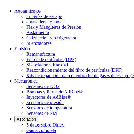
Agotamientos
Tuberías de escape
abrazaderas y juntas
Flex y Mangueras de Presión
Aislamiento
Calefacción y refrigeración
Silenciadores
Emisión
Remanufactura
Filtros de partículas (DPF)
Silenciadores Euro VI
Reacondicionamiento del filtro de partículas (DPF)
Kits de reparación para el enfriador de gases de escape 
Mecatrónica
Sensores de NOx
Bombas y filtros de AdBlue®
Inyectores de AdBlue®
Sensores de presión
Sensores de temperatura
Sensores de PM
Asociación
5 datos sobre Dinex
Gama completa