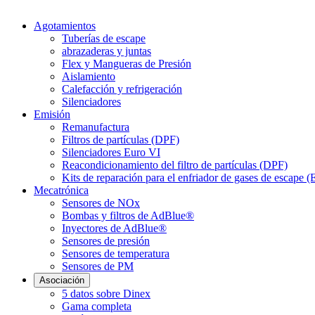
Agotamientos
Tuberías de escape
abrazaderas y juntas
Flex y Mangueras de Presión
Aislamiento
Calefacción y refrigeración
Silenciadores
Emisión
Remanufactura
Filtros de partículas (DPF)
Silenciadores Euro VI
Reacondicionamiento del filtro de partículas (DPF)
Kits de reparación para el enfriador de gases de escape 
Mecatrónica
Sensores de NOx
Bombas y filtros de AdBlue®
Inyectores de AdBlue®
Sensores de presión
Sensores de temperatura
Sensores de PM
Asociación
5 datos sobre Dinex
Gama completa